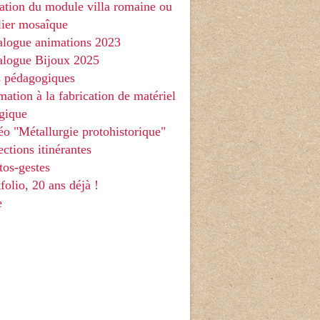
ation du module villa romaine ou
elier mosaîque
alogue animations 2023
talogue Bijoux 2025
s pédagogiques
mation à la fabrication de matériel
gique
éo "Métallurgie protohistorique"
ections itinérantes
tos-gestes
tfolio, 20 ans déjà !
e