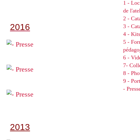
1 - Loc
de l'at
2 - Cat
2016
3 - Ca
4 - Kit
5 - For
pédago
6 - Vid
7- Coll
8 - Pho
9 - Por
- Press
2013